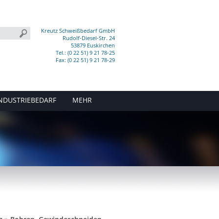
Kreutz Schweißbedarf GmbH
Rudolf-Diesel-Str. 24
53879 Euskirchen
Tel.: (0 22 51) 9 21 78-25
Fax: (0 22 51) 9 21 78-29
NDUSTRIEBEDARF
MEHR