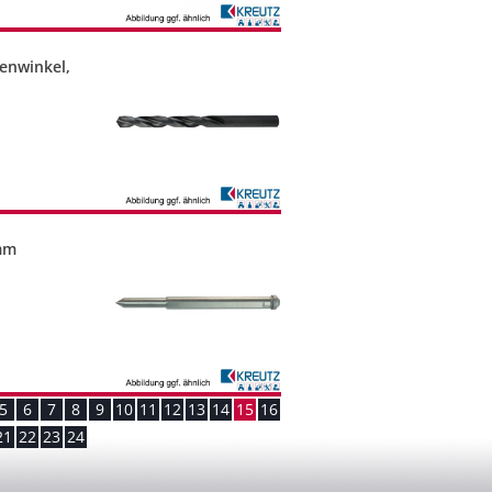
zenwinkel,
)mm
5
6
7
8
9
10
11
12
13
14
15
16
21
22
23
24