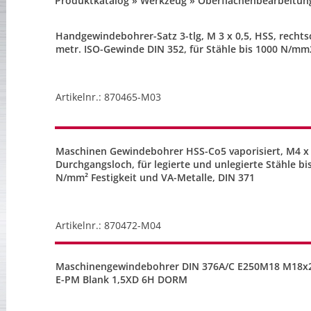
Produktkatalog » Werkzeug » Oberflächenbearbeitun
Handgewindebohrer-Satz 3-tlg, M 3 x 0,5, HSS, recht
metr. ISO-Gewinde DIN 352, für Stähle bis 1000 N/mm2
Artikelnr.: 870465-M03
Maschinen Gewindebohrer HSS-Co5 vaporisiert, M4 x 
Durchgangsloch, für legierte und unlegierte Stähle bi
N/mm² Festigkeit und VA-Metalle, DIN 371
Artikelnr.: 870472-M04
Maschinengewindebohrer DIN 376A/C E250M18 M18x
E-PM Blank 1,5XD 6H DORM