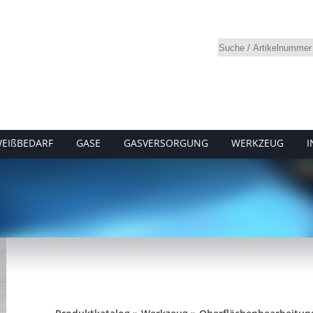
EIßBEDARF
GASE
GASVERSORGUNG
WERKZEUG
I