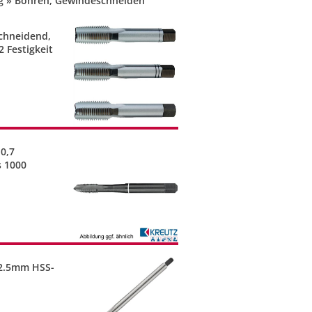
g » Bohren, Gewindeschneiden
schneidend,
 Festigkeit
0,7
s 1000
2.5mm HSS-