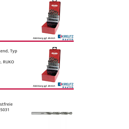
gend, Typ
e, RUKO
stfreie
15031