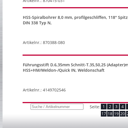
Artikelnr.: 870415-031
HSS-Spiralbohrer 8,0 mm, profilgeschliffen, 118° Spit
DIN 338 Typ N,
Artikelnr.: 870388-080
Führungsstift D.6,35mm Schnitt-T.35,50,25 (Adapter
HSS+HM/Weldon-/Quick IN, Weldonschaft
Artikelnr.: 4149702546
1
2
3
4
Seite:
17
18
19
20