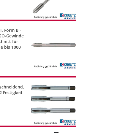
, Form B ·
 ISO-Gewinde
chnitt für
le bis 1000
tschneidend,
 Festigkeit